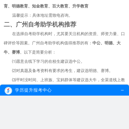
育、明德教育、知金教育、百大教育、升学教育
温馨提示：具体地址需致电咨询。
二、广州自考助学机构推荐
在选择自考助学机构时，尤其要关注机构的资质、师资力量、口
碑评价等因素。广州自考助学机构值得推荐的有：
中公、明德、大
牛、赛博
。以下是简要分析：
⑴愿意去线下学习的在校生建议选中公。
⑵对真题及备考资料有要求的考生，建议选明德、赛博。
⑶平时没时间、上班族、宝妈群体等建议选大牛，全渠道线上教
学。
学历提升报考中心
⑷对师资比较看重的建议选中公、赛博。
⑸重视拿证效率的话，建议选大牛、中公。
【注】上述信息仅为网络整合，实际情况请以现场考察为准。
三、广州自考助学机构正常价位是多少