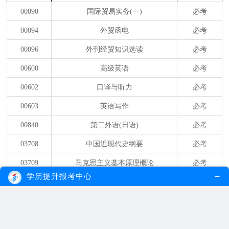
00090
国际贸易实务(一)
必考
00094
外贸函电
必考
00096
外刊经贸知识选读
必考
00600
高级英语
必考
00602
口译与听力
必考
00603
英语写作
必考
00840
第二外语(日语)
必考
03708
中国近现代史纲要
必考
03709
马克思主义基本原理概论
必考
学历提升报考中心
05355
商务英语翻译
必考
05844
国际商务英语
必考
06999
毕业论文
必考