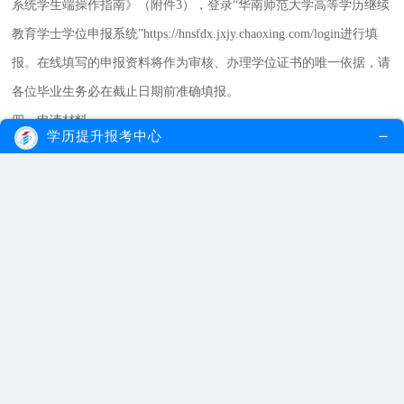
系统学生端操作指南》（附件3），登录“华南师范大学高等学历继续
教育学士学位申报系统”https://hnsfdx.jxjy.chaoxing.com/login进行填
报。在线填写的申报资料将作为审核、办理学位证书的唯一依据，请
各位毕业生务必在截止日期前准确填报。
四、申请材料
学历提升报考中心
（一）学位外语成绩证明
1.全国大学英语四级（或六级）考试、全国英语等级考试三级、网络
教育公共基础课全国统一考试《大学英语》（B、C）成绩，学生须
上传相关证书或成绩单扫描件；
2.广东省成人高等教育学士学位外国语水平统一考试、高等教育自学
考试英语二或英语专升本（外语类专业第二外语语种）考试成绩，
学生须上传成绩单扫描件（如系统已有成绩数据则无需上传）；
注意：外语类专业学生须提交第二外语语种考试合格成绩证明。
（二）毕业论文材料