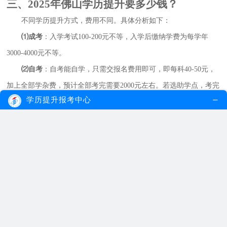
三、2025年佛山学历提升要多少钱？
不同学历提升方式，费用不同。具体分析如下：
⑴成考
：入学考试100-200元不等，入学后缴纳学费为每学年
3000-4000元不等。
⑵自考
：自考能自学，只需交报名费用即可，即每科40-50元，
加上全部学杂费，预计全部考完需要2000元左右。若选助学点，考完
学历提升报考中心
拿证预计要5000-8000元。
⑶开放大学
：专科每学年2300元，本科每学年3000元左右。
温馨提示：
想省钱选自考！
四、2025年佛山学历提升几年拿证
拿证快是当下很多考生学历提升的一大关注点。然而不同学历提
升方式毕业时间快慢是不同的，具体如下所示：
⑴成考
：2.5年-3年。
⑵自考
：考完即毕业，快则1.5年，慢则3年以上，多数人在2.5年