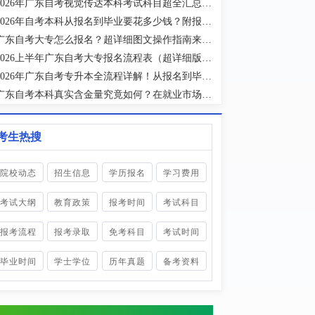
2026年广东自考视觉传达本科考试科目超全汇总！附各科备考指南
2026年自考本科从报名到毕业要花多少钱？附报考流程全解析！
广东自考大专怎么报名？超详细图文操作指南来了，手把手教学！
2026上半年广东自考大专报名流程表（超详细版）！附官网入口及材料清单！
2026年广东自考专升本全流程详解！从报名到毕业，一步步教你搞定！
广东自考本科真实含金量究竟如何？在就业市场排名第几？
考生热搜
院校动态
招生信息
学历报名
学习费用
考试大纲
教育政策
报考时间
考试科目
报考流程
报考录取
免考科目
考试时间
毕业时间
学士学位
历年真题
备考资料