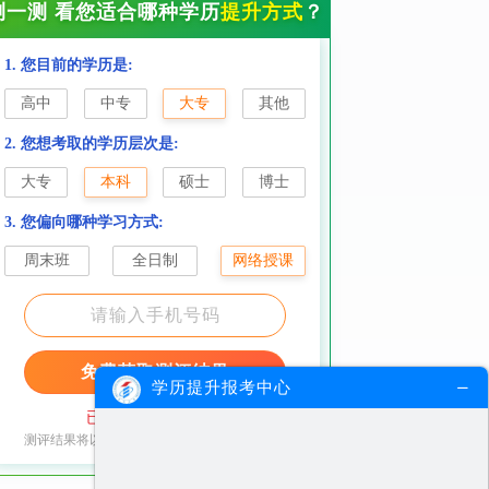
测一测 看您适合哪种学历
提升方式
？
1. 您目前的学历是:
高中
中专
大专
其他
2. 您想考取的学历层次是:
大专
本科
硕士
博士
3. 您偏向哪种学习方式:
周末班
全日制
网络授课
免费获取测评结果
学历提升报考中心
已加密，请放心填写
测评结果将以短信形式发送至您的手机请查收