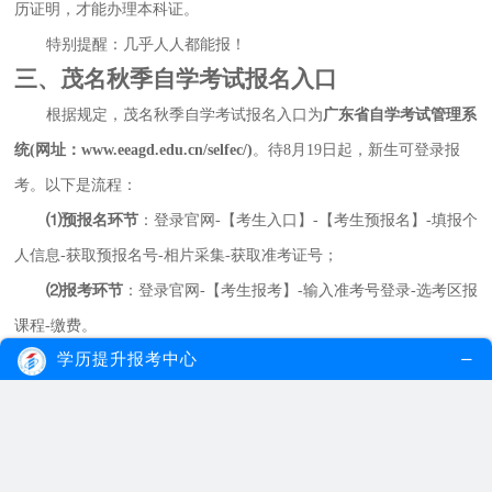
历证明，才能办理本科证。
特别提醒：几乎人人都能报！
三、茂名秋季自学考试报名入口
根据规定，茂名秋季自学考试报名入口为
广东省自学考试管理系
统(网址：www.eeagd.edu.cn/selfec/)
。待8月19日起，新生可登录报
考。以下是流程：
⑴预报名环节
：登录官网-【考生入口】-【考生预报名】-填报个
人信息-获取预报名号-相片采集-获取准考证号；
⑵报考环节
：登录官网-【考生报考】-输入准考号登录-选考区报
课程-缴费。
学历提升报考中心
四、茂名秋季自学考试报名费用
以下是茂名秋季自学考试报名费用一览：
⑴报名费
：每科目需缴纳报名费，笔试课程52元每科，实践课程