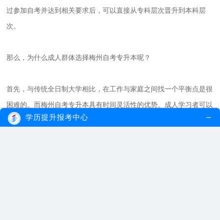
过参加自考并达到相关要求后，可以直接从专科层次晋升到本科层
次。
那么，为什么成人群体选择梅州自考专升本呢？
首先，与传统全日制大学相比，在工作与家庭之间找一个平衡点是很
困难的。而梅州自考专升本具有时间灵活性的优势。成人学习者可以
学历提升报考中心
根据自己的工作和家庭安排，自主选择每年报考科目。这样一来，就
不会影响他们的日常生活和工作。
其次，梅州自考专升本的学费相对较低。与全日制大学相比，梅州自
考专升本所需的学费要低得多。这对于很多希望提升学历但面临经济
困难的成人群体来说，是非常具有吸引力的。