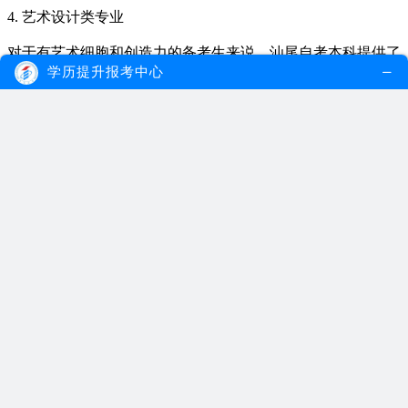
4. 艺术设计类专业
对于有艺术细胞和创造力的备考生来说，汕尾自考本科提供了
一系列艺术设计类的专业供选择。美术学、广告设计与制作等
学历提升报考中心
被视为非常有前途并且适合兴趣追求艺术事业发展方向的人
们。
5. 法律政治类专业
法律政治类热门选项也是备受追求者青睐。汕尾自考本科提供
法律、行政管理等相关领域课程。通过报读法律政治类专业，
可以丰富理论知识，增强法律意识以及相关问题解决能力，在
社会中具有更多机会施展才华。
6. 医药卫生类专业
汕尾自考本科也提供了医学与健康专业的学习机会。有志于医
疗事业发展的备考生们可以选择医学、临床医学、护理学等专
业。这些专业培养了一批优秀的医药人才，为社会健康事业做
出了巨大贡献。
总结起来，汕尾自考本科可以报读的专业范围广泛，涵盖了理