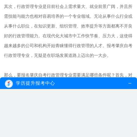
其次，行政管理专业是目前社会上需求量大、就业前景广阔，并且所
需技能与能力也相对容易培养的一个专业领域。无论从事什么行业或
从事什么职位，在知识更新、组织管理、效率提升等方面都离不开良
好的行政管理能力。在现代化大城市中工作快节奏、压力大，这使得
越来越多的公司和机构开始青睐懂得行政管理的人才。报考肇庆自考
行政管理专业，无疑是在职场发展道路上迈出的一大步。
那么，要报名肇庆自考行政管理专业需要满足哪些条件呢？首先，对
学历提升报考中心
于成年人来说，要求报考者没有年龄限制。
选择了肇庆自考行政管理专业，并满足了报名条件之后，在学习过程
中我们应该怎样做呢？首先要制定一个合理有效的学习计划，并坚持
执行下去。成人群体工作繁忙、时间分配紧张，在此情况下才能真正
充分利用好有限的时间来进行系统准备；其次要培养良好的学习方法