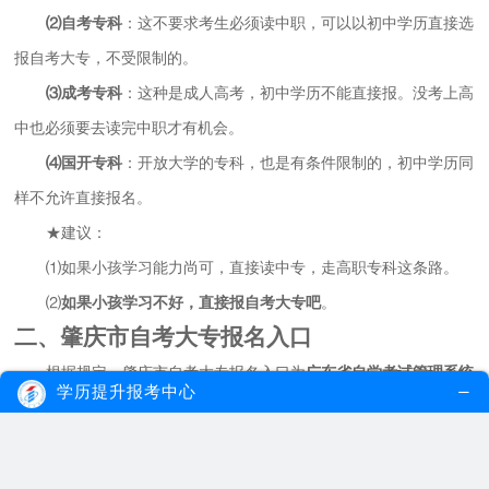
⑵自考专科
：这不要求考生必须读中职，可以以初中学历直接选
报自考大专，不受限制的。
⑶成考专科
：这种是成人高考，初中学历不能直接报。没考上高
中也必须要去读完中职才有机会。
⑷国开专科
：开放大学的专科，也是有条件限制的，初中学历同
样不允许直接报名。
★建议：
⑴如果小孩学习能力尚可，直接读中专，走高职专科这条路。
⑵
如果小孩学习不好，直接报自考大专吧
。
二、肇庆市自考大专报名入口
根据规定，肇庆市自考大专报名入口为
广东省自学考试管理系统
学历提升报考中心
(网址：www.eeagd.edu.cn/selfec/)
。待报名开放后，直接网上报考即
可，无须去线下。
温馨提示：广东自考时间一年三次，为每年的1月、4月和10月